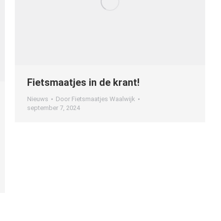
Fietsmaatjes in de krant!
Nieuws
Door
Fietsmaatjes Waalwijk
september 7, 2024