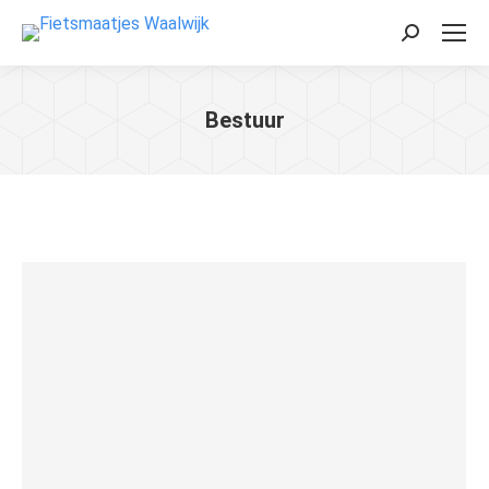
Zoeken:
Bestuur
Je bent hier: